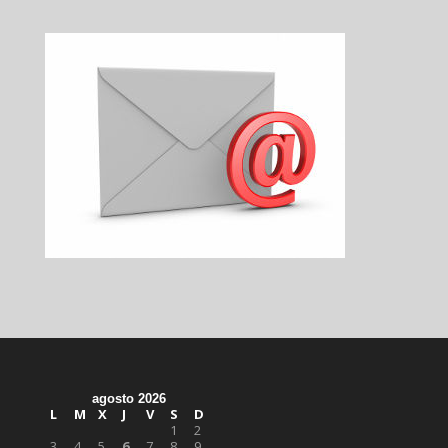
agosto 2026
L
M
X
J
V
S
D
1
2
3
4
5
6
7
8
9